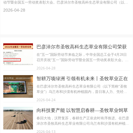
动节暨全国五一劳动奖表彰大会。巴彦淖尔市圣牧高科生态草业有限公司（以下
2026-04-28
简称“圣牧草业”）荣获全国五一劳动奖状。
巴彦淖尔市圣牧高科生态草业有限公司荣获
2026年全国五一劳动奖状
在“五一”国际劳动节来临之际，中华全国总工会于4月28日
召开庆祝“五一”国际劳动节暨全国五一劳动奖表彰大会。巴
彦淖尔市圣牧高科生态草业有限公司（以下简称“圣牧草
2026-04-28
业”）荣获全国五一劳动奖状。
智耕万顷绿洲 引领有机未来丨圣牧草业正在
经历的数智化变革
在巴彦淖尔市圣牧高科生态草业有限公司（以下简称“圣牧
草业”）乌兰布和沙漠有机种植园内，昔日靠人力、凭经验
的传统农耕场景已经蜕变。
2026-04-24
向科技要产能 以智慧启春耕—圣牧草业饲草
一中心春耕生产全面启动
春回大地，沃野复苏，春耕生产正依农时有序推进。在巴彦
淖尔市圣牧高科生态草业有限公司乌兰布和沙漠有机种植园
区，科技赋能贯穿田间阡陌，智慧农业图景生动呈现。北斗
2026-04-13