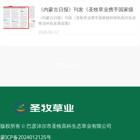
导航为农机作业精准导航，数字传感实时监测作物长势，智
慧化手段深度融入耕、种、管、肥全流程，推动农业生产从
《内蒙古日报》刊发《圣牧草业携手国家级
经验驱动向数据决策转变，以智能高效替代人力劳作。向科
科研机构共绘农牧业科技发展蓝图》
《内蒙古日报》刊发《圣牧草业携手国家级科研机构共绘农
技要产能，以智慧启春耕，农业新质生产力在田野间落地生
牧业科技发展蓝图》
根，为春耕生产筑牢坚实底气。
2026-02-12
更多资讯 >>
版权所有 ©
巴彦淖尔市圣牧高科生态草业有限公司
蒙ICP备2024012125号